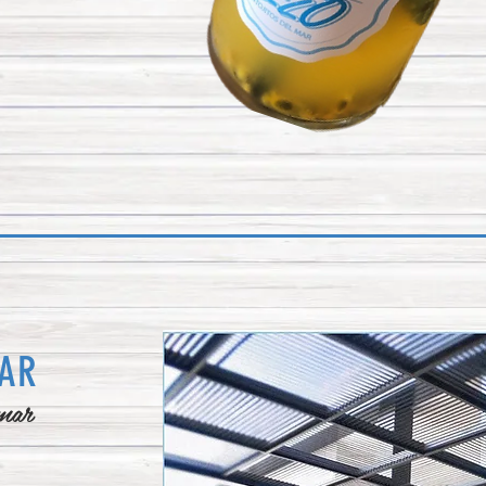
GAR
 mar